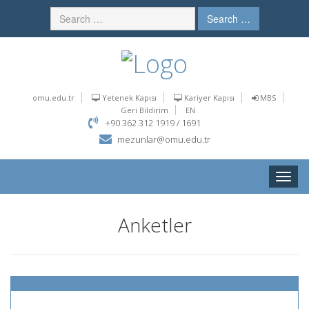
Search …
omu.edu.tr
Yetenek Kapısı
Kariyer Kapısı
MBS
Geri Bildirim
EN
+90 362 312 1919 / 1691
mezunlar@omu.edu.tr
Toggle
naviga
Anketler