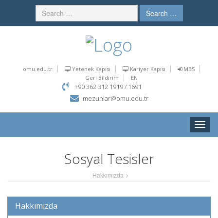
Search …
omu.edu.tr
Yetenek Kapısı
Kariyer Kapısı
MBS
Geri Bildirim
EN
+90 362 312 1919 / 1691
mezunlar@omu.edu.tr
Toggle
naviga
Sosyal Tesisler
Hakkımızda
Hakkımızda