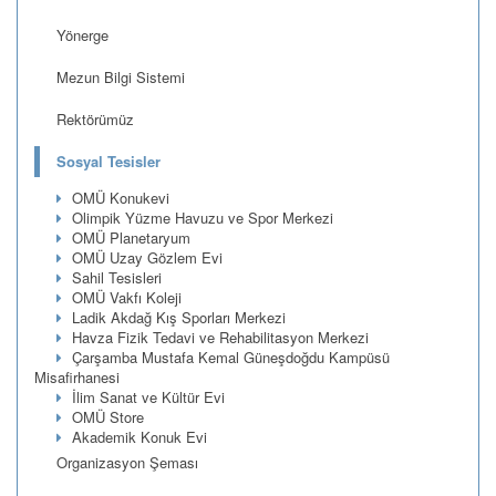
Yönerge
Mezun Bilgi Sistemi
Rektörümüz
Sosyal Tesisler
OMÜ Konukevi
Olimpik Yüzme Havuzu ve Spor Merkezi
OMÜ Planetaryum
OMÜ Uzay Gözlem Evi
Sahil Tesisleri
OMÜ Vakfı Koleji
Ladik Akdağ Kış Sporları Merkezi
Havza Fizik Tedavi ve Rehabilitasyon Merkezi
Çarşamba Mustafa Kemal Güneşdoğdu Kampüsü
Misafirhanesi
İlim Sanat ve Kültür Evi
OMÜ Store
Akademik Konuk Evi
Organizasyon Şeması