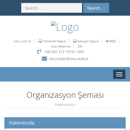
Search …
omu.edu.tr
Yetenek Kapısı
Kariyer Kapısı
MBS
Geri Bildirim
EN
+90 362 312 1919 / 1691
mezunlar@omu.edu.tr
Toggle
naviga
Organizasyon Şeması
Hakkımızda
Hakkımızda