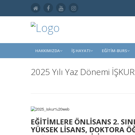
HAKKIMIZDA
İŞ HAYATI
EĞİTİM-BURS
2025 Yılı Yaz Dönemi İŞKUR E
EĞİTİMLERE ÖNLİSANS 2. SINIF
YÜKSEK LİSANS, DOKTORA Ö