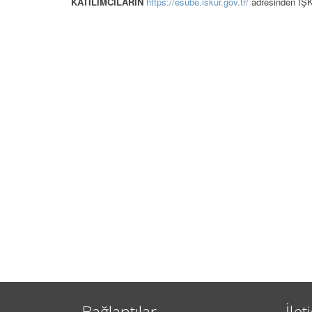
KATILIMCILARIN
https://esube.iskur.gov.tr/
adresinden İŞK
Bağlantılar
İlet