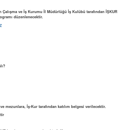
n Çalışma ve İş Kurumu İl Müdürlüğü İş Kulübü tarafından İŞKUR
rogramı düzenlenecektir.
z
lı?
 ve mezunlara, İş-Kur tarafından katılım belgesi verilecektir.
tir