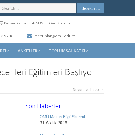
Search …
Kariyer Kapısı
MBS
Geri Bildirim
919 / 1691
mezunlar@omu.edu.tr
RTI
ANKETLER
TOPLUMSAL KATKI
rileri Eğitimleri Başlıyor
Duyuru ve haber
Son Haberler
OMÜ Mezun Bilgi Sistemi
31 Aralık 2026