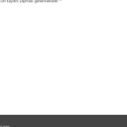
UR kaydını yapması gerekmektedir.**
işim