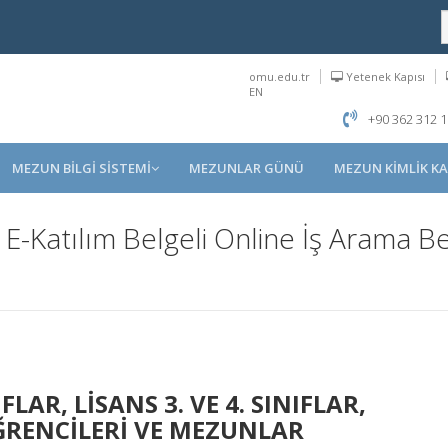
omu.edu.tr
Yetenek Kapısı
EN
+90 362 312 1
MEZUN BİLGİ SİSTEMİ
MEZUNLAR GÜNÜ
MEZUN KİMLİK KA
-Katılım Belgeli Online İş Arama Bece
LAR, LİSANS 3. VE 4. SINIFLAR,
ĞRENCİLERİ VE MEZUNLAR