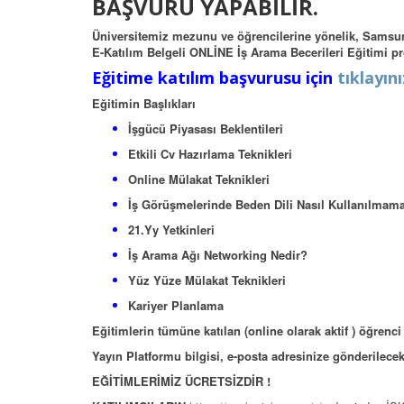
BAŞVURU YAPABİLİR.
Üniversitemiz mezunu ve öğrencilerine yönelik, Samsu
E-Katılım Belgeli ONLİNE İş Arama Becerileri Eğitimi p
Eğitime katılım başvurusu için
tıklayını
Eğitimin Başlıkları
İşgücü Piyasası Beklentileri
Etkili Cv Hazırlama Teknikleri
Online Mülakat Teknikleri
İş Görüşmelerinde Beden Dili Nasıl Kullanılmama
21.Yy Yetkinleri
İş Arama Ağı Networking Nedir?
Yüz Yüze Mülakat Teknikleri
Kariyer Planlama
Eğitimlerin tümüne katılan (online olarak aktif ) öğrenci
Yayın Platformu bilgisi, e-posta adresinize gönderilecek
EĞİTİMLERİMİZ ÜCRETSİZDİR !