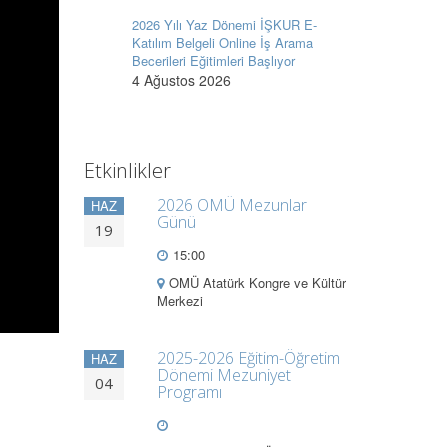
2026 Yılı Yaz Dönemi İŞKUR E-
Katılım Belgeli Online İş Arama
Becerileri Eğitimleri Başlıyor
4 Ağustos 2026
Etkinlikler
2026 OMÜ Mezunlar
HAZ
Günü
19
15:00
OMÜ Atatürk Kongre ve Kültür
Merkezi
2025-2026 Eğitim-Öğretim
HAZ
Dönemi Mezuniyet
04
Programı