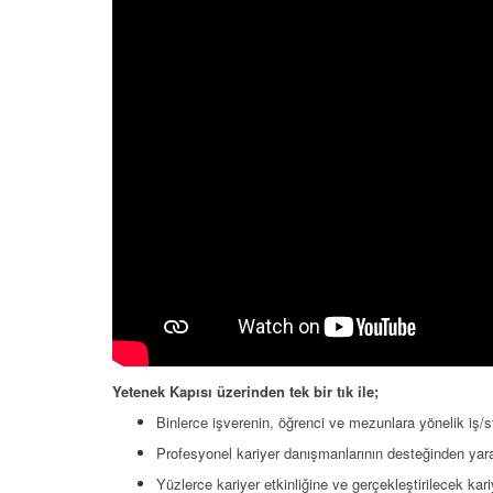
Yetenek Kapısı üzerinden tek bir tık ile;
Binlerce işverenin, öğrenci ve mezunlara yönelik iş/st
Profesyonel kariyer danışmanlarının desteğinden yarar
Yüzlerce kariyer etkinliğine ve gerçekleştirilecek kari