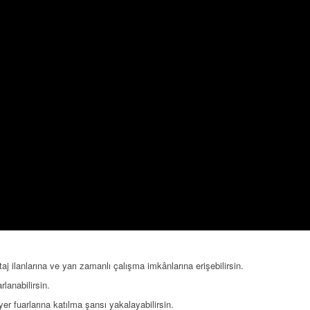
aj ilanlarına ve yarı zamanlı çalışma imkânlarına erişebilirsin.
lanabilirsin.
yer fuarlarına katılma şansı yakalayabilirsin.