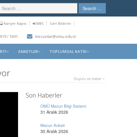
Search …
Kariyer Kapısı
MBS
Geri Bildirim
919 / 1691
mezunlar@omu.edu.tr
RTI
ANKETLER
TOPLUMSAL KATKI
yor
Duyuru ve haber
Son Haberler
OMÜ Mezun Bilgi Sistemi
31 Aralık 2026
Mezun Anketi
30 Aralık 2026