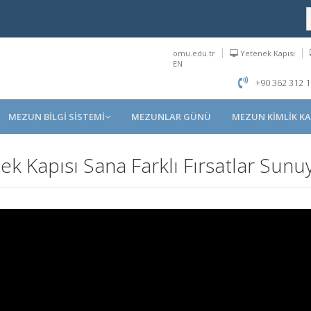
omu.edu.tr
Yetenek Kapısı
EN
+90 362 312 1
MEZUN BİLGİ SİSTEMİ
MEZUNLAR GÜNÜ
MEZUN KİMLİK KA
k Kapısı Sana Farklı Fırsatlar Sunu