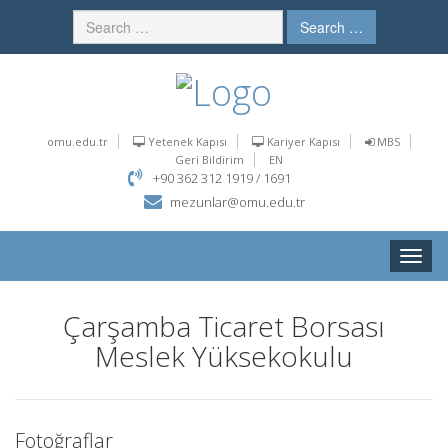
Search …
omu.edu.tr
Yetenek Kapısı
Kariyer Kapısı
MBS
Geri Bildirim
EN
+90 362 312 1919 / 1691
mezunlar@omu.edu.tr
Toggle
naviga
Çarşamba Ticaret Borsası
Meslek Yüksekokulu
Fotoğraflar