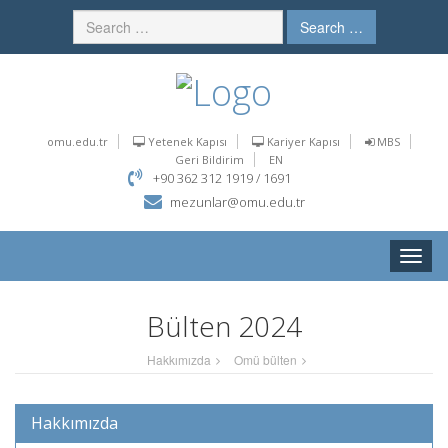
Search …
omu.edu.tr
Yetenek Kapısı
Kariyer Kapısı
MBS
Geri Bildirim
EN
+90 362 312 1919 / 1691
mezunlar@omu.edu.tr
Toggle
naviga
Bülten 2024
Hakkımızda
Omü bülten
Hakkımızda