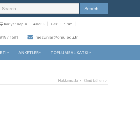
Search …
Kariyer Kapısı
MBS
Geri Bildirim
919 / 1691
mezunlar@omu.edu.tr
RTI
ANKETLER
TOPLUMSAL KATKI
Hakkımızda
Omü bülten