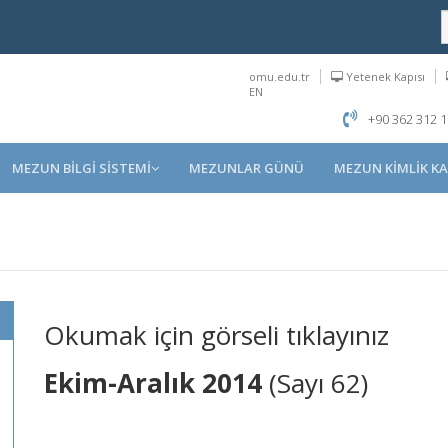
omu.edu.tr
Yetenek Kapısı
EN
+90 362 312 1
MEZUN BİLGİ SİSTEMİ
MEZUNLAR GÜNÜ
MEZUN KİMLİK KA
Okumak için görseli tıklayınız
Ekim-Aralık 2014
(Sayı 62)