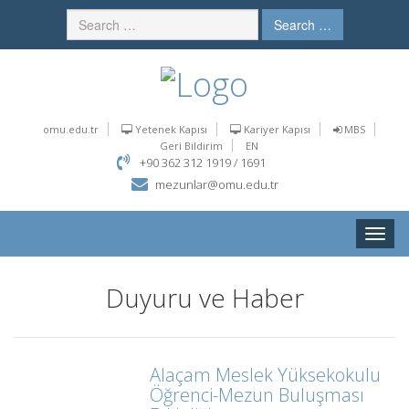
Search …
omu.edu.tr
Yetenek Kapısı
Kariyer Kapısı
MBS
Geri Bildirim
EN
+90 362 312 1919 / 1691
mezunlar@omu.edu.tr
Toggle
naviga
Duyuru ve Haber
Alaçam Meslek Yüksekokulu
Öğrenci-Mezun Buluşması