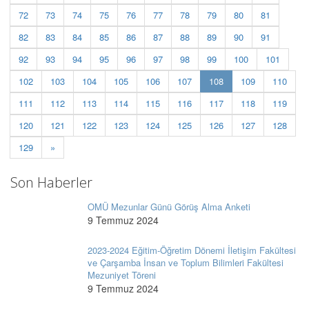
72
73
74
75
76
77
78
79
80
81
82
83
84
85
86
87
88
89
90
91
92
93
94
95
96
97
98
99
100
101
(current)
102
103
104
105
106
107
108
109
110
111
112
113
114
115
116
117
118
119
120
121
122
123
124
125
126
127
128
129
»
Son Haberler
OMÜ Mezunlar Günü Görüş Alma Anketi
9 Temmuz 2024
2023-2024 Eğitim-Öğretim Dönemi İletişim Fakültesi
ve Çarşamba İnsan ve Toplum Bilimleri Fakültesi
Mezuniyet Töreni
9 Temmuz 2024