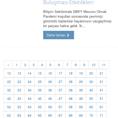
Buluşması Etkinlikleri
Bilişim Sektöründe SBKY Mezunu Olmak
Pandemi koşulları sonrasında çevrimiçi
görüntülü toplantılar hayatımızın vazgeçilmez
bir parçası haline geldi. İk…
Daha fazlası
«
1
2
3
4
5
6
7
8
9
10
11
12
13
14
15
16
17
18
19
20
21
22
23
24
25
26
27
28
29
30
31
32
33
34
35
36
37
38
39
40
41
42
43
44
45
46
47
48
49
50
51
52
53
54
55
56
57
58
59
60
61
62
63
64
65
66
67
68
69
70
71