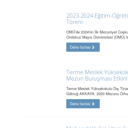
2023-2024 Eğitim-Öğret
Töreni
OMÜ’de 2024'ün İlk Mezuniyet Coşkusu
Ondokuz Mayıs Üniversitesi (OMÜ) V
Daha fazlası
Terme Meslek Yüksekoku
Mezun Buluşması Etkinl
Terme Meslek Yüksekokulu Dış Ticar
Göktuğ AKKAYA, 2020 Mezunu Orhu
Daha fazlası