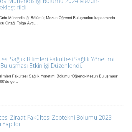
Gıda Mühendisliği Bölümü 2024 Mezun-
leştirildi
i Gıda Mühendisliği Bölümü; Mezun-Öğrenci Buluşmaları kapsamında
u Ortağı Tolga Avc…
si Sağlık Bilimleri Fakültesi Sağlık Yönetimi
uluşması Etkinliği Düzenlendi.
ilimleri Fakültesi Sağlık Yönetimi Bölümü “Öğrenci-Mezun Buluşması”
2:00’de çe…
esi Ziraat Fakültesi Zootekni Bölümü 2023-
 Yapıldı