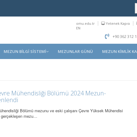
omu.edu.tr
Yetenek Kapısı
EN
+90 362 312 1
MEZUN BİLGİ SİSTEMİ
MEZUNLAR GÜNÜ
MEZUN KİMLİK KA
Çevre Mühendisliği Bölümü 2024 Mezun-
enlendi
ühendisliği Bölümü mezunu ve eski çalışanı Çevre Yüksek Mühendisi
a gerçekleşen mezu…