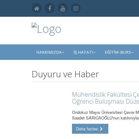
HAKKIMIZDA
İŞ HAYATI
EĞİTİM-BURS
Duyuru ve Haber
Mühendislik Fakültesi 
Öğrenci Buluşması Düz
Ondokuz Mayıs Üniversitesi Çevre M
Saadet SARICAOĞLU'nun katılımıyl
Daha fazlası