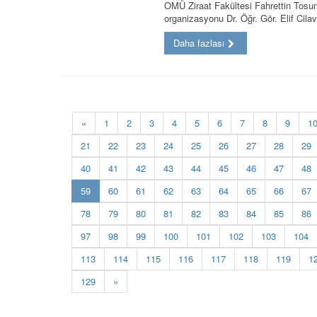
OMÜ Ziraat Fakültesi Fahrettin Tosu
organizasyonu Dr. Öğr. Gör. Elif Cil
Daha fazlası
«
1
2
3
4
5
6
7
8
9
1
21
22
23
24
25
26
27
28
29
40
41
42
43
44
45
46
47
48
(current)
59
60
61
62
63
64
65
66
67
78
79
80
81
82
83
84
85
86
97
98
99
100
101
102
103
104
113
114
115
116
117
118
119
1
129
»