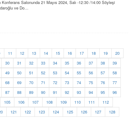
n Konferans Salonunda 21 Mayıs 2024, Salı -12:30 /14:00 Söyleşi
avdaroğlu ve Do…
0
11
12
13
14
15
16
17
18
19
20
30
31
32
33
34
35
36
37
38
39
49
50
51
52
53
54
55
56
57
58
68
69
70
71
72
73
74
75
76
77
87
88
89
90
91
92
93
94
95
96
105
106
107
108
109
110
111
112
20
121
122
123
124
125
126
127
128