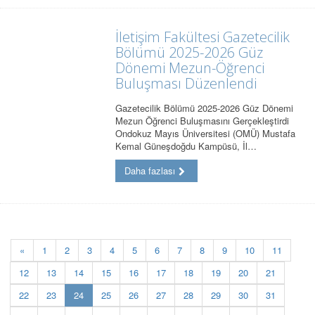
İletişim Fakültesi Gazetecilik
Bölümü 2025-2026 Güz
Dönemi Mezun-Öğrenci
Buluşması Düzenlendi
Gazetecilik Bölümü 2025-2026 Güz Dönemi
Mezun Öğrenci Buluşmasını Gerçekleştirdi
Ondokuz Mayıs Üniversitesi (OMÜ) Mustafa
Kemal Güneşdoğdu Kampüsü, İl…
Daha fazlası
«
1
2
3
4
5
6
7
8
9
10
11
12
13
14
15
16
17
18
19
20
21
(current)
22
23
24
25
26
27
28
29
30
31