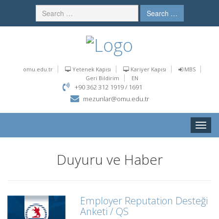
Search …
omu.edu.tr
Yetenek Kapısı
Kariyer Kapısı
MBS
Geri Bildirim
EN
+90 362 312 1919 / 1691
mezunlar@omu.edu.tr
Toggle
naviga
Duyuru ve Haber
Employer Reputation Desteği
Anketi / QS