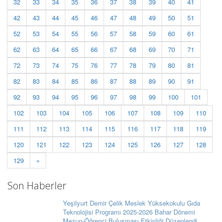
32
33
34
35
36
37
38
39
40
41
42
43
44
45
46
47
48
49
50
51
52
53
54
55
56
57
58
59
60
61
62
63
64
65
66
67
68
69
70
71
72
73
74
75
76
77
78
79
80
81
82
83
84
85
86
87
88
89
90
91
92
93
94
95
96
97
98
99
100
101
102
103
104
105
106
107
108
109
110
111
112
113
114
115
116
117
118
119
120
121
122
123
124
125
126
127
128
129
»
Son Haberler
Yeşilyurt Demir Çelik Meslek Yüksekokulu Gıda
Teknolojisi Programı 2025-2026 Bahar Dönemi
Mezun-Öğrenci Buluşması Etkinliği Düzenlendi