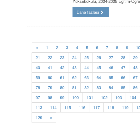
Yüksekokulu, 2024-2025 Eğitim-Öğre
Daha fazlası
«
1
2
3
4
5
6
7
8
9
1
21
22
23
24
25
26
27
28
29
40
41
42
43
44
45
46
47
48
59
60
61
62
63
64
65
66
67
78
79
80
81
82
83
84
85
86
97
98
99
100
101
102
103
104
113
114
115
116
117
118
119
1
129
»