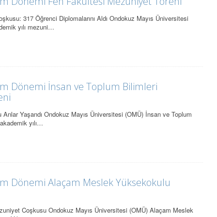
im Dönemi Fen Fakültesi Mezuniyet Töreni
şkusu: 317 Öğrenci Diplomalarını Aldı Ondokuz Mayıs Üniversitesi
demik yılı mezuni…
im Dönemi İnsan ve Toplum Bilimleri
eni
u Anlar Yaşandı Ondokuz Mayıs Üniversitesi (OMÜ) İnsan ve Toplum
5 akademik yılı…
tim Dönemi Alaçam Meslek Yüksekokulu
uniyet Coşkusu Ondokuz Mayıs Üniversitesi (OMÜ) Alaçam Meslek