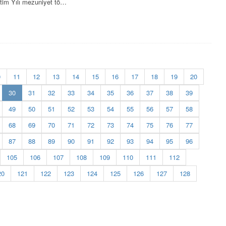
tim Yılı mezuniyet tö…
0
11
12
13
14
15
16
17
18
19
20
(current)
30
31
32
33
34
35
36
37
38
39
49
50
51
52
53
54
55
56
57
58
68
69
70
71
72
73
74
75
76
77
87
88
89
90
91
92
93
94
95
96
105
106
107
108
109
110
111
112
20
121
122
123
124
125
126
127
128