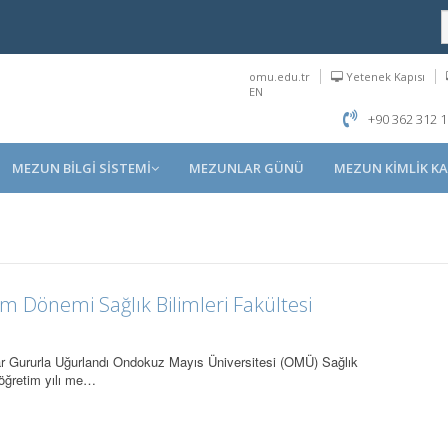
omu.edu.tr
Yetenek Kapısı
EN
+90 362 312 1
MEZUN BİLGİ SİSTEMİ
MEZUNLAR GÜNÜ
MEZUN KİMLİK KA
m Dönemi Sağlık Bilimleri Fakültesi
ar Gururla Uğurlandı Ondokuz Mayıs Üniversitesi (OMÜ) Sağlık
 öğretim yılı me…