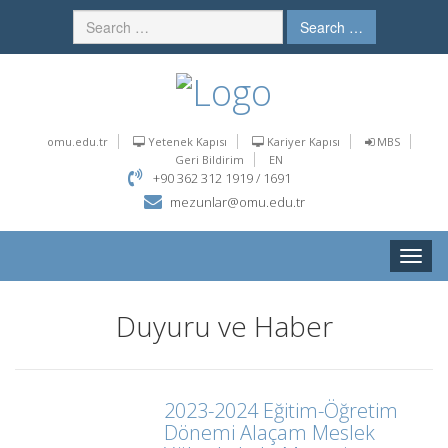
Search …
omu.edu.tr
Yetenek Kapısı
Kariyer Kapısı
MBS
Geri Bildirim
EN
+90 362 312 1919 / 1691
mezunlar@omu.edu.tr
Toggle
naviga
Duyuru ve Haber
2023-2024 Eğitim-Öğretim
Dönemi Alaçam Meslek