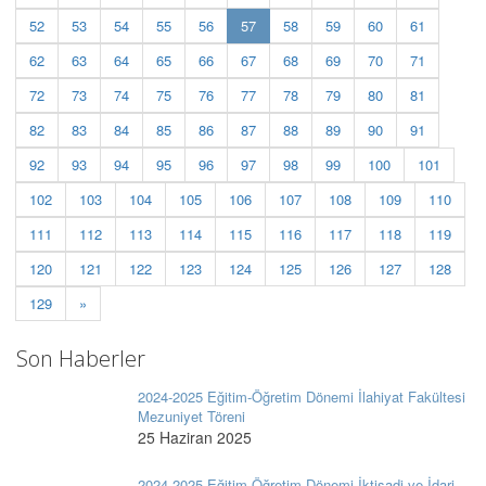
(current)
52
53
54
55
56
57
58
59
60
61
62
63
64
65
66
67
68
69
70
71
72
73
74
75
76
77
78
79
80
81
82
83
84
85
86
87
88
89
90
91
92
93
94
95
96
97
98
99
100
101
102
103
104
105
106
107
108
109
110
111
112
113
114
115
116
117
118
119
120
121
122
123
124
125
126
127
128
129
»
Son Haberler
2024-2025 Eğitim-Öğretim Dönemi İlahiyat Fakültesi
Mezuniyet Töreni
25 Haziran 2025
2024-2025 Eğitim-Öğretim Dönemi İktisadi ve İdari