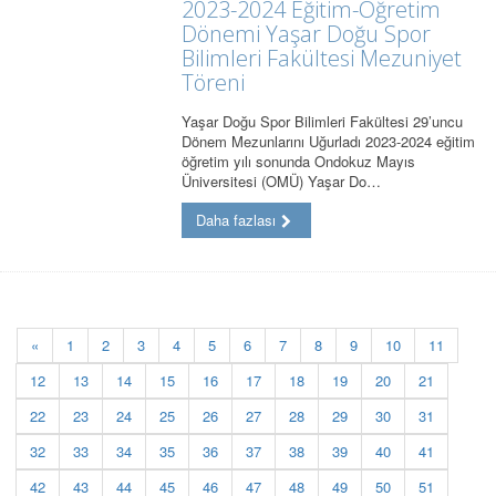
2023-2024 Eğitim-Öğretim
Dönemi Yaşar Doğu Spor
Bilimleri Fakültesi Mezuniyet
Töreni
Yaşar Doğu Spor Bilimleri Fakültesi 29’uncu
Dönem Mezunlarını Uğurladı 2023-2024 eğitim
öğretim yılı sonunda Ondokuz Mayıs
Üniversitesi (OMÜ) Yaşar Do…
Daha fazlası
«
1
2
3
4
5
6
7
8
9
10
11
12
13
14
15
16
17
18
19
20
21
22
23
24
25
26
27
28
29
30
31
32
33
34
35
36
37
38
39
40
41
42
43
44
45
46
47
48
49
50
51