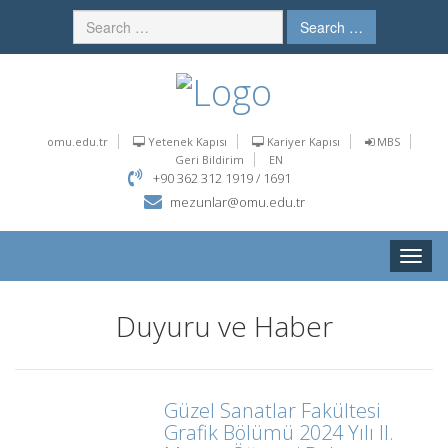
Search …
omu.edu.tr
Yetenek Kapısı
Kariyer Kapısı
MBS
Geri Bildirim
EN
+90 362 312 1919 / 1691
mezunlar@omu.edu.tr
Toggle
naviga
Duyuru ve Haber
Güzel Sanatlar Fakültesi
Grafik Bölümü 2024 Yılı II.