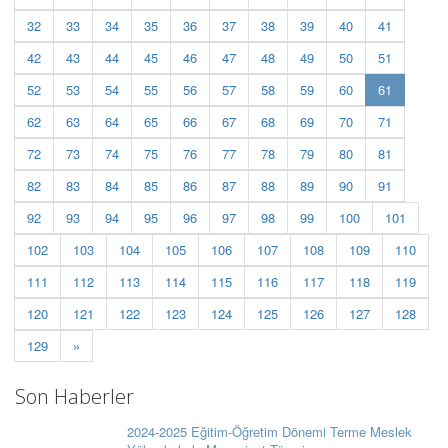
32
33
34
35
36
37
38
39
40
41
42
43
44
45
46
47
48
49
50
51
(current)
52
53
54
55
56
57
58
59
60
61
62
63
64
65
66
67
68
69
70
71
72
73
74
75
76
77
78
79
80
81
82
83
84
85
86
87
88
89
90
91
92
93
94
95
96
97
98
99
100
101
102
103
104
105
106
107
108
109
110
111
112
113
114
115
116
117
118
119
120
121
122
123
124
125
126
127
128
129
»
Son Haberler
2024-2025 Eğitim-Öğretim Dönemi Terme Meslek