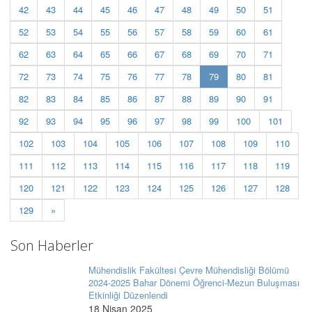
42
43
44
45
46
47
48
49
50
51
52
53
54
55
56
57
58
59
60
61
62
63
64
65
66
67
68
69
70
71
(current)
72
73
74
75
76
77
78
79
80
81
82
83
84
85
86
87
88
89
90
91
92
93
94
95
96
97
98
99
100
101
102
103
104
105
106
107
108
109
110
111
112
113
114
115
116
117
118
119
120
121
122
123
124
125
126
127
128
129
»
Son Haberler
Mühendislik Fakültesi Çevre Mühendisliği Bölümü
2024-2025 Bahar Dönemi Öğrenci-Mezun Buluşması
Etkinliği Düzenlendi
18 Nisan 2025