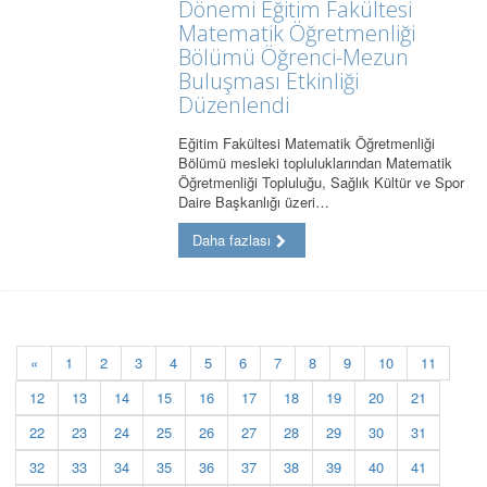
Dönemi Eğitim Fakültesi
Matematik Öğretmenliği
Bölümü Öğrenci-Mezun
Buluşması Etkinliği
Düzenlendi
Eğitim Fakültesi Matematik Öğretmenliği
Bölümü mesleki topluluklarından Matematik
Öğretmenliği Topluluğu, Sağlık Kültür ve Spor
Daire Başkanlığı üzeri…
Daha fazlası
«
1
2
3
4
5
6
7
8
9
10
11
12
13
14
15
16
17
18
19
20
21
22
23
24
25
26
27
28
29
30
31
32
33
34
35
36
37
38
39
40
41