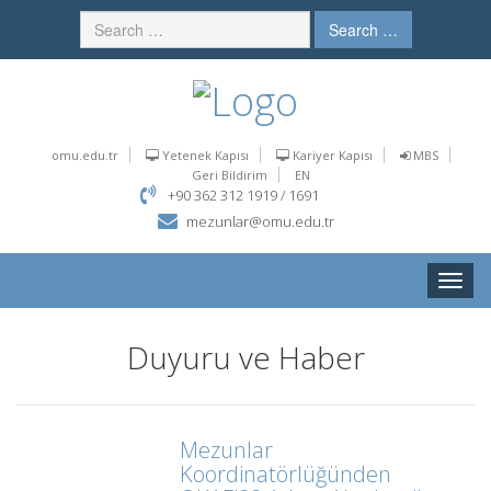
Search …
omu.edu.tr
Yetenek Kapısı
Kariyer Kapısı
MBS
Geri Bildirim
EN
+90 362 312 1919 / 1691
mezunlar@omu.edu.tr
Toggle
naviga
Duyuru ve Haber
Mezunlar
Koordinatörlüğünden